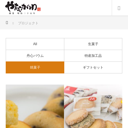
ホーム
プロジェクト
All
生菓子
丹心バウム
特産加工品
焼菓子
ギフトセット