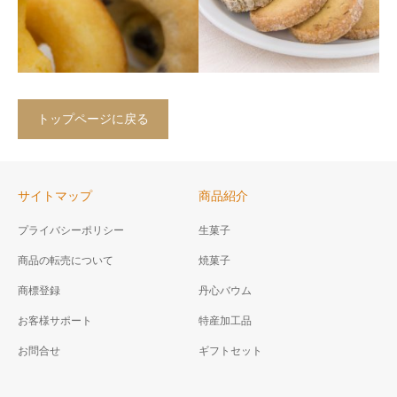
トップページに戻る
サイトマップ
商品紹介
丹波まるごとケーキドー
サブレ
プライバシーポリシー
生菓子
ナツ
ザクザクっとした食感を楽し
商品の転売について
焼菓子
油を使わずオーブンで焼き上
んでいただく為に 心を込めて
げた、まるでケーキの様なし
焼き上げたやながわ特製のサ
商標登録
丹心バウム
っとりドーナツ
ブレです。
お客様サポート
特産加工品
お問合せ
ギフトセット