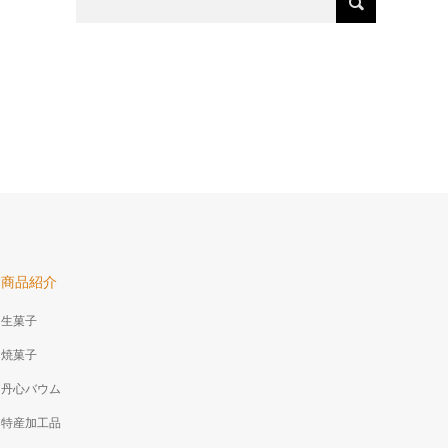
商品紹介
生菓子
焼菓子
丹心バウム
特産加工品