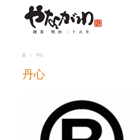
ホーム
丹心
丹心