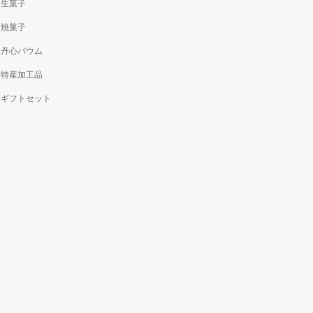
生菓子
焼菓子
丹心バウム
特産加工品
ギフトセット