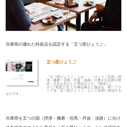
兵庫県の優れた特産品を認定する「五つ星ひょうご」
五つ星ひょうご
「五つ星ひょうご」とは・・・ひょうご五国（摂
津・播磨・但馬・丹波・淡路）の豊かな自然や歴
史・文化を生かした商品のうち、“地域らし
さ”と“創意工夫”とを兼ね備えた逸品を、統一ブラ
ンド名「五つ星ひょうご」として全国に発信する
ものです。…
兵庫県を五つの国（摂津・播磨・但馬・丹波・淡路）に分け