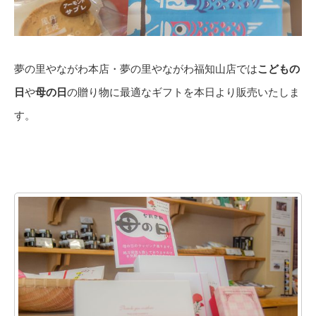
夢の里やながわ本店・夢の里やながわ福知山店では
こどもの
日
や
母の日
の贈り物に最適なギフトを本日より販売いたしま
す。