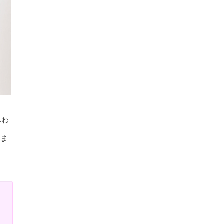
ふわ
めま