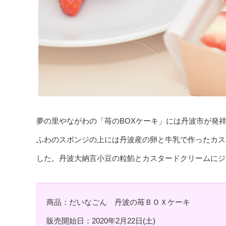
夢の里やながわの「苺のBOXケーキ」には丹波市が発
ふわのスポンジの上には丹波産の卵と牛乳で作ったカス
した。丹波大納言小豆の粒餡とカスタードクリームにジ
商品：だいなごん 丹波の苺ＢＯＸケーキ
販売開始日：2020年2月22日(土)