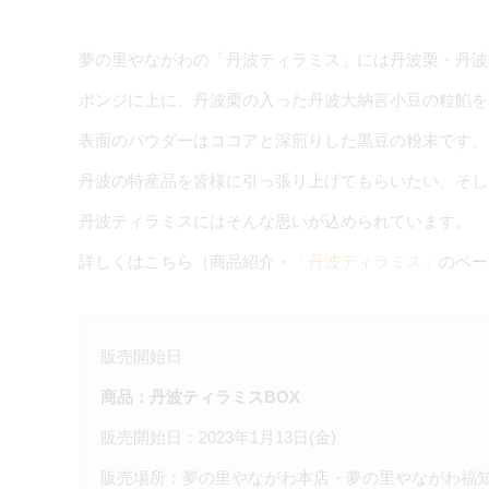
夢の里やながわの「丹波ティラミス」には丹波栗・丹波
ポンジに上に、丹波栗の入った丹波大納言小豆の粒餡を
表面のパウダーはココアと深煎りした黒豆の粉末です。
丹波の特産品を皆様に引っ張り上げてもらいたい、そし
丹波ティラミスにはそんな思いが込められています。
詳しくはこちら（商品紹介・
「丹波ティラミス」
のペー
販売開始日
商品：丹波ティラミスBOX
販売開始日：2023年1月13日(金)
販売場所：夢の里やながわ本店・夢の里やながわ福知山店