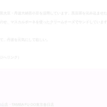
黒大豆・丹波大納言小豆を活用しています。黒豆茶を沁み込ませ
のせ、マスカルポーネを使ったクリームチーズでサンドしていま
て、丹波を元気にして欲しい。
ジへリンク）
・TAMBA FU-DO東京春日店