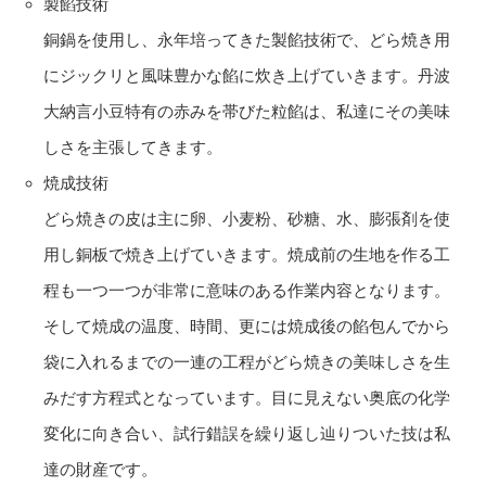
製餡技術
銅鍋を使用し、永年培ってきた製餡技術で、どら焼き用
にジックリと風味豊かな餡に炊き上げていきます。丹波
大納言小豆特有の赤みを帯びた粒餡は、私達にその美味
しさを主張してきます。
焼成技術
どら焼きの皮は主に卵、小麦粉、砂糖、水、膨張剤を使
用し銅板で焼き上げていきます。焼成前の生地を作る工
程も一つ一つが非常に意味のある作業内容となります。
そして焼成の温度、時間、更には焼成後の餡包んでから
袋に入れるまでの一連の工程がどら焼きの美味しさを生
みだす方程式となっています。目に見えない奥底の化学
変化に向き合い、試行錯誤を繰り返し辿りついた技は私
達の財産です。