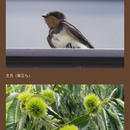
文月（巣立ち）