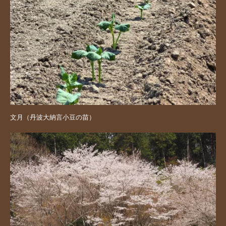
文月（丹波大納言小豆の苗）