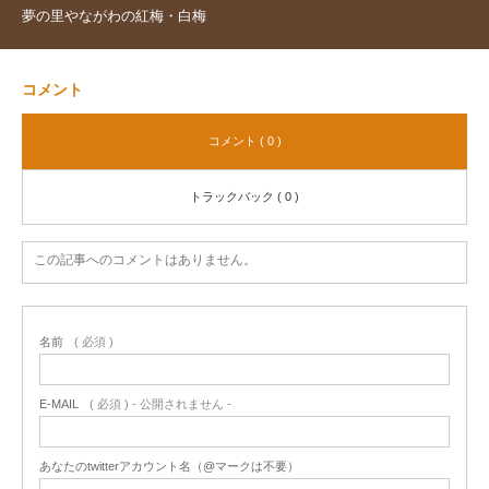
夢の里やながわの紅梅・白梅
コメント
コメント ( 0 )
トラックバック ( 0 )
この記事へのコメントはありません。
名前
( 必須 )
E-MAIL
( 必須 ) - 公開されません -
あなたのtwitterアカウント名（@マークは不要）