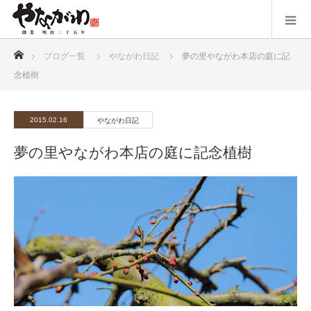
ホーム
ブログ一覧
やながわ日記
夢の里やながわ本店の庭に記
念植樹
2015.02.16
やながわ日記
夢の里やながわ本店の庭に記念植樹