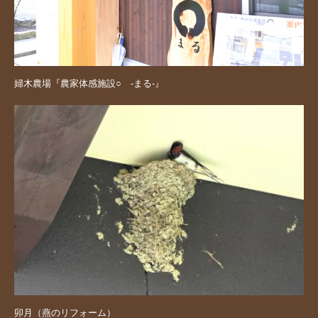
婦木農場『農家体感施設○ -まる-』
卯月（燕のリフォーム）