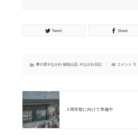
Tweet
Share
夢の里やながわ 福知山店
,
やながわ日記
コメント:
0
３周年祭に向けて準備中