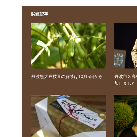
関連記事
丹波黒大豆枝豆の解禁は10月5日から
丹波市３高
加しました