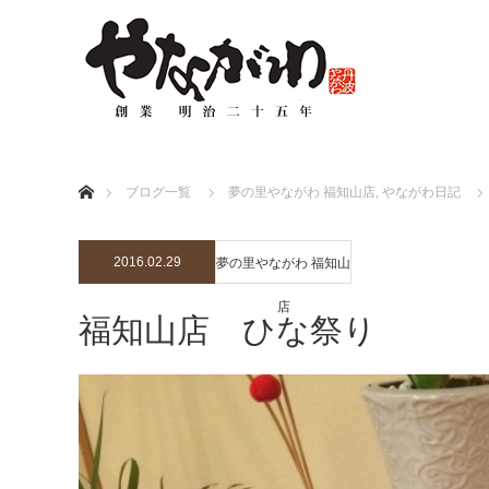
ホーム
ブログ一覧
夢の里やながわ 福知山店
,
やながわ日記
2016.02.29
夢の里やながわ 福知山
店
福知山店 ひな祭り