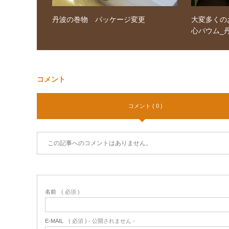
丹波の巻物 パッケージ変更
大変多くの
心バウム_
コメント
コメント ( 0 )
この記事へのコメントはありません。
名前
( 必須 )
E-MAIL
( 必須 ) - 公開されません -