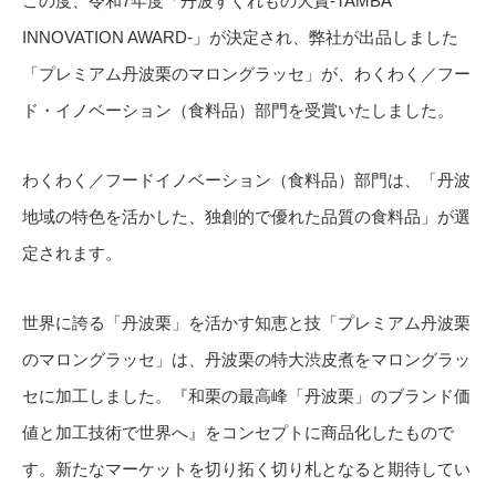
この度、令和7年度「丹波すぐれもの大賞-TAMBA
INNOVATION AWARD-」が決定され、弊社が出品しました
「プレミアム丹波栗のマロングラッセ」が、わくわく／フー
ド・イノベーション（食料品）部門を受賞いたしました。
わくわく／フードイノベーション（食料品）部門は、「丹波
地域の特色を活かした、独創的で優れた品質の食料品」が選
定されます。
世界に誇る「丹波栗」を活かす知恵と技「プレミアム丹波栗
のマロングラッセ」は、丹波栗の特大渋皮煮をマロングラッ
セに加工しました。『和栗の最高峰「丹波栗」のブランド価
値と加工技術で世界へ』をコンセプトに商品化したもので
す。新たなマーケットを切り拓く切り札となると期待してい