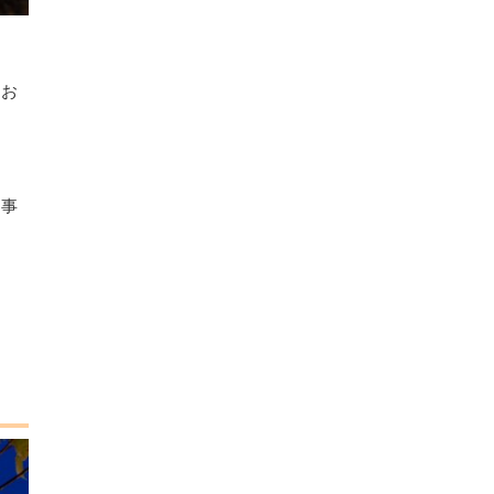
うお
う事