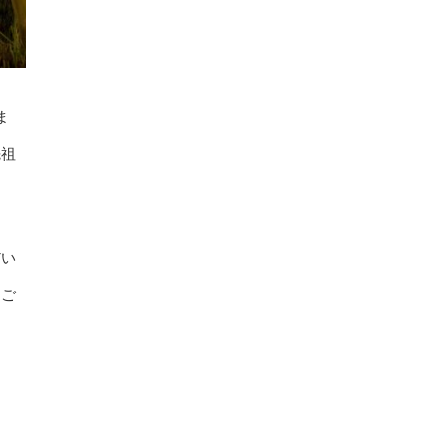
ま
先祖
だい
なご