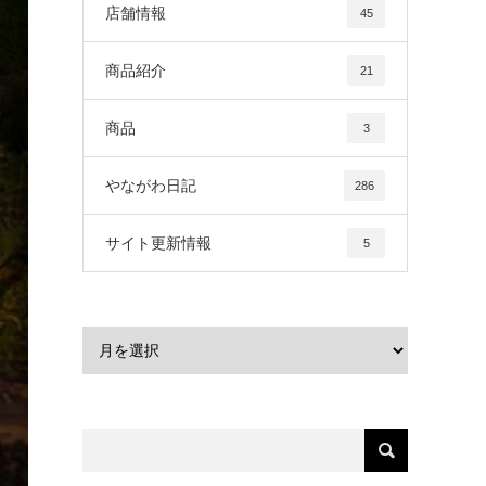
店舗情報
45
商品紹介
21
商品
3
やながわ日記
286
サイト更新情報
5