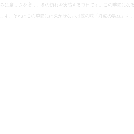
え込みは厳しさを増し、冬の訪れを実感する毎日です。この季節にな
ます。それはこの季節には欠かせない丹波の味「丹波の黒豆」を
季節が始まると入荷してきた膨大な量の黒豆を人の目と手によって
遣い物（おつかいもの）としても安心してご利用いただける品質の
てゆきます。特産加工場の前が見えにくいほどの湯気が立ち上る中
もまた一粒一粒の状態をチェックしながら丁寧に丁寧に煮含めてゆ
見は、お正月という年の始まりに家族が皆で食べるのにふさわし
に働いて一年過ごせますように」という少しダジャレとも言えな
言いましょうか、その念を込めながら年始に黒豆を食べることで