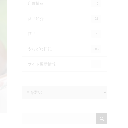
店舗情報
45
商品紹介
21
商品
3
やながわ日記
286
サイト更新情報
5