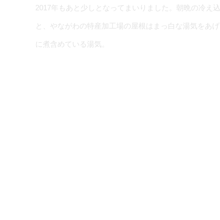
2017年もあと少しとなってまいりました。朝晩の冷
と、やながわの特産加工場の屋根はまっ白な湯気をあげ
に煮含めている湯気。
黒豆の
し、御
加工し
ここで
す。
「丹波の黒い宝石」とまで言われることがある美しい外
事な艶。なぜお正月に黒豆を食べるかというと、「マメ
い由来から食べるそうですが、言霊（ことだま）とでも