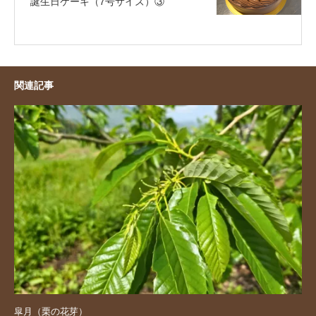
誕生日ケーキ（7号サイズ）③
関連記事
皐月（栗の花芽）