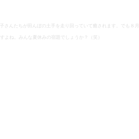
子さんたちが田んぼの土手を走り回っていて癒されます。でも８
ですよね。みんな夏休みの宿題でしょうか？（笑）
ったばかりの新任先生がスタッフとして研修に来られています。
ので、他の社会の事を体験してもらい視野の広い教師になるとい
限られた人や生徒とばかり接しているとどうしても社会に疎くな
とかお医者さんとか教師とか、人に指導や影響を及ぼす人たちの
り自分に影響を与えてくれた恩師の事は忘れません。先に生まれ