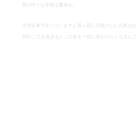
世の中では学校は夏休み♪
市内を車で走っていますと真っ黒に日焼けした元気なお
25日ごろを過ぎるとこの姿を一気に見かけなくなるん
そんな夏休みを利用して地元小学校で今年から教師にな
先生としても社会人としてもピッカピカの新人さんです
がこの研修の目的です。学校という限られた空間の中で
しまう人も多いのだとか。
むかしから偉い人の事を「先生」と呼びます。議員さん
尊敬の念を込めて「先生」と呼んできました。私もやは